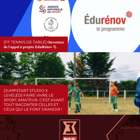
[FF TENNIS DE TABLE] 𝐎𝐮𝐯𝐞𝐫𝐭𝐮𝐫𝐞
𝐝𝐞 𝐥’𝐚𝐩𝐩𝐞𝐥 𝐚̀ 𝐩𝐫𝐨𝐣𝐞𝐭𝐬 𝐄𝐝𝐮𝐑𝐞́𝐧𝐨𝐯 📃
[JUMPSTART STUDIO X
LEVELED] FAIRE VIVRE LE
SPORT AMATEUR, C'EST AVANT
TOUT RACONTER CELLES ET
CEUX QUI LE FONT GRANDIR !