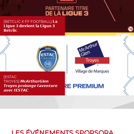
[BETCLIC X FF FOOTBALL] 𝗟𝗮
𝗟𝗶𝗴𝘂𝗲 𝟯 𝗱𝗲𝘃𝗶𝗲𝗻𝘁 𝗹𝗮 𝗟𝗶𝗴𝘂𝗲 𝟯
𝗕𝗲𝘁𝗰𝗹𝗶𝗰.
[ESTAC
TROYES] 𝙈𝙘𝘼𝙧𝙩𝙝𝙪𝙧𝙂𝙡𝙚𝙣
𝙏𝙧𝙤𝙮𝙚𝙨 𝙥𝙧𝙤𝙡𝙤𝙣𝙜𝙚 𝙡'𝙖𝙫𝙚𝙣𝙩𝙪𝙧𝙚
𝙖𝙫𝙚𝙘 𝙡'𝙀𝙎𝙏𝘼𝘾
LES ÉVÉNEMENTS SPORSORA