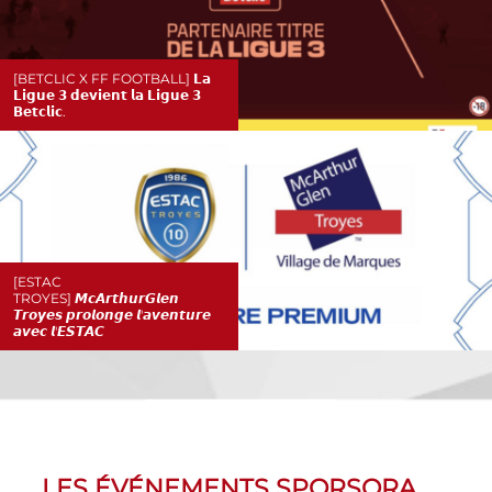
[BETCLIC X FF FOOTBALL] 𝗟𝗮
𝗟𝗶𝗴𝘂𝗲 𝟯 𝗱𝗲𝘃𝗶𝗲𝗻𝘁 𝗹𝗮 𝗟𝗶𝗴𝘂𝗲 𝟯
𝗕𝗲𝘁𝗰𝗹𝗶𝗰.
[ESTAC
TROYES] 𝙈𝙘𝘼𝙧𝙩𝙝𝙪𝙧𝙂𝙡𝙚𝙣
𝙏𝙧𝙤𝙮𝙚𝙨 𝙥𝙧𝙤𝙡𝙤𝙣𝙜𝙚 𝙡'𝙖𝙫𝙚𝙣𝙩𝙪𝙧𝙚
𝙖𝙫𝙚𝙘 𝙡'𝙀𝙎𝙏𝘼𝘾
LES ÉVÉNEMENTS SPORSORA