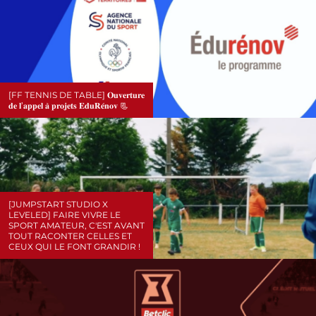
[FF TENNIS DE TABLE] 𝐎𝐮𝐯𝐞𝐫𝐭𝐮𝐫𝐞
𝐝𝐞 𝐥’𝐚𝐩𝐩𝐞𝐥 𝐚̀ 𝐩𝐫𝐨𝐣𝐞𝐭𝐬 𝐄𝐝𝐮𝐑𝐞́𝐧𝐨𝐯 📃
[JUMPSTART STUDIO X
LEVELED] FAIRE VIVRE LE
SPORT AMATEUR, C'EST AVANT
TOUT RACONTER CELLES ET
CEUX QUI LE FONT GRANDIR !