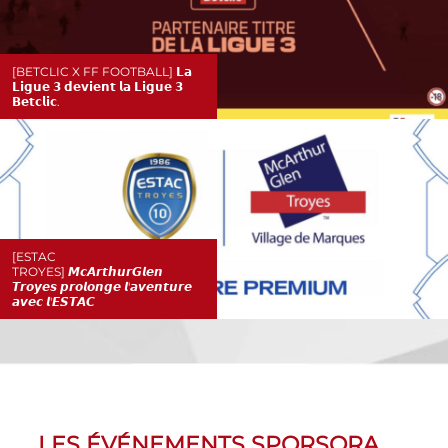
[BETCLIC X FF FOOTBALL] 𝗟𝗮
𝗟𝗶𝗴𝘂𝗲 𝟯 𝗱𝗲𝘃𝗶𝗲𝗻𝘁 𝗹𝗮 𝗟𝗶𝗴𝘂𝗲 𝟯
𝗕𝗲𝘁𝗰𝗹𝗶𝗰.
[ESTAC
TROYES] 𝙈𝙘𝘼𝙧𝙩𝙝𝙪𝙧𝙂𝙡𝙚𝙣
𝙏𝙧𝙤𝙮𝙚𝙨 𝙥𝙧𝙤𝙡𝙤𝙣𝙜𝙚 𝙡'𝙖𝙫𝙚𝙣𝙩𝙪𝙧𝙚
𝙖𝙫𝙚𝙘 𝙡'𝙀𝙎𝙏𝘼𝘾
LES ÉVÉNEMENTS SPORSORA