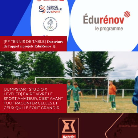
[FF TENNIS DE TABLE] 𝐎𝐮𝐯𝐞𝐫𝐭𝐮𝐫𝐞
𝐝𝐞 𝐥’𝐚𝐩𝐩𝐞𝐥 𝐚̀ 𝐩𝐫𝐨𝐣𝐞𝐭𝐬 𝐄𝐝𝐮𝐑𝐞́𝐧𝐨𝐯 📃
[JUMPSTART STUDIO X
LEVELED] FAIRE VIVRE LE
SPORT AMATEUR, C'EST AVANT
TOUT RACONTER CELLES ET
CEUX QUI LE FONT GRANDIR !