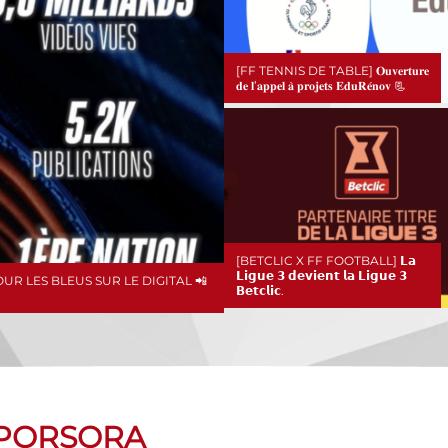
[FF TENNIS DE TABLE] 𝐎𝐮𝐯𝐞𝐫𝐭𝐮𝐫𝐞
𝐝𝐞 𝐥’𝐚𝐩𝐩𝐞𝐥 𝐚̀ 𝐩𝐫𝐨𝐣𝐞𝐭𝐬 𝐄𝐝𝐮𝐑𝐞́𝐧𝐨𝐯 📃
[BETCLIC X FF FOOTBALL] 𝗟𝗮
𝗟𝗶𝗴𝘂𝗲 𝟯 𝗱𝗲𝘃𝗶𝗲𝗻𝘁 𝗹𝗮 𝗟𝗶𝗴𝘂𝗲 𝟯
R LES BLEUS SUR LE DIGITAL 📲
𝗕𝗲𝘁𝗰𝗹𝗶𝗰.
SPORSORA