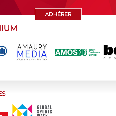
ADHÉRER
MIUM
ES