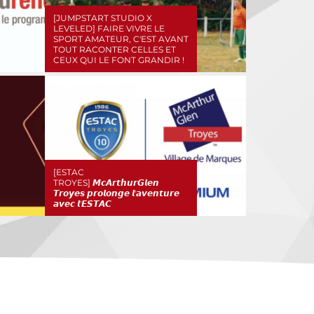
[JUMPSTART STUDIO X
LEVELED] FAIRE VIVRE LE
SPORT AMATEUR, C'EST AVANT
TOUT RACONTER CELLES ET
CEUX QUI LE FONT GRANDIR !
[ESTAC
TROYES] 𝙈𝙘𝘼𝙧𝙩𝙝𝙪𝙧𝙂𝙡𝙚𝙣
𝙏𝙧𝙤𝙮𝙚𝙨 𝙥𝙧𝙤𝙡𝙤𝙣𝙜𝙚 𝙡'𝙖𝙫𝙚𝙣𝙩𝙪𝙧𝙚
𝙖𝙫𝙚𝙘 𝙡'𝙀𝙎𝙏𝘼𝘾