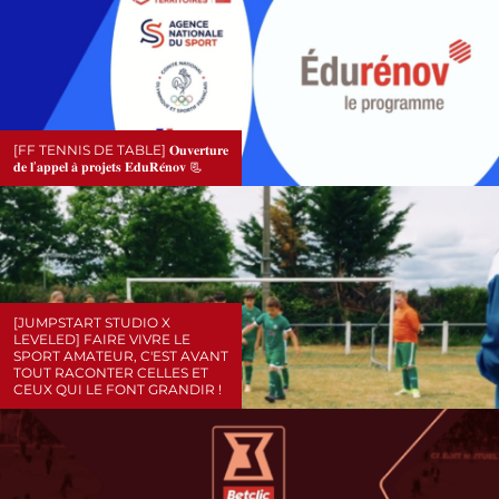
[FF TENNIS DE TABLE] 𝐎𝐮𝐯𝐞𝐫𝐭𝐮𝐫𝐞
𝐝𝐞 𝐥’𝐚𝐩𝐩𝐞𝐥 𝐚̀ 𝐩𝐫𝐨𝐣𝐞𝐭𝐬 𝐄𝐝𝐮𝐑𝐞́𝐧𝐨𝐯 📃
[JUMPSTART STUDIO X
LEVELED] FAIRE VIVRE LE
SPORT AMATEUR, C'EST AVANT
TOUT RACONTER CELLES ET
CEUX QUI LE FONT GRANDIR !