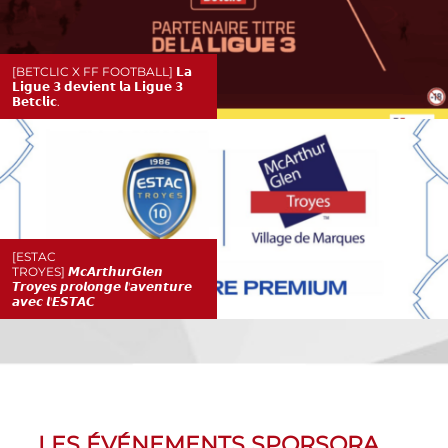
[BETCLIC X FF FOOTBALL] 𝗟𝗮
𝗟𝗶𝗴𝘂𝗲 𝟯 𝗱𝗲𝘃𝗶𝗲𝗻𝘁 𝗹𝗮 𝗟𝗶𝗴𝘂𝗲 𝟯
𝗕𝗲𝘁𝗰𝗹𝗶𝗰.
[ESTAC
TROYES] 𝙈𝙘𝘼𝙧𝙩𝙝𝙪𝙧𝙂𝙡𝙚𝙣
𝙏𝙧𝙤𝙮𝙚𝙨 𝙥𝙧𝙤𝙡𝙤𝙣𝙜𝙚 𝙡'𝙖𝙫𝙚𝙣𝙩𝙪𝙧𝙚
𝙖𝙫𝙚𝙘 𝙡'𝙀𝙎𝙏𝘼𝘾
LES ÉVÉNEMENTS SPORSORA