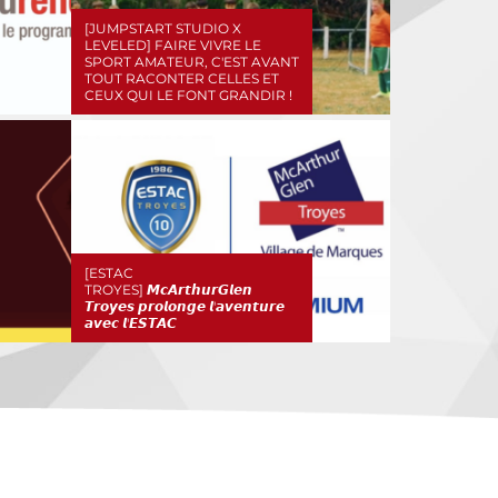
[JUMPSTART STUDIO X
LEVELED] FAIRE VIVRE LE
SPORT AMATEUR, C'EST AVANT
TOUT RACONTER CELLES ET
CEUX QUI LE FONT GRANDIR !
[ESTAC
TROYES] 𝙈𝙘𝘼𝙧𝙩𝙝𝙪𝙧𝙂𝙡𝙚𝙣
𝙏𝙧𝙤𝙮𝙚𝙨 𝙥𝙧𝙤𝙡𝙤𝙣𝙜𝙚 𝙡'𝙖𝙫𝙚𝙣𝙩𝙪𝙧𝙚
𝙖𝙫𝙚𝙘 𝙡'𝙀𝙎𝙏𝘼𝘾