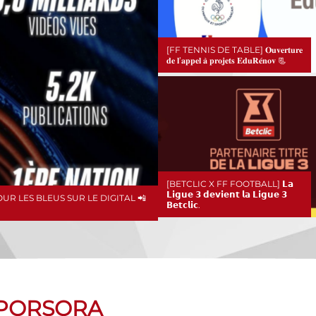
[FF TENNIS DE TABLE] 𝐎𝐮𝐯𝐞𝐫𝐭𝐮𝐫𝐞
𝐝𝐞 𝐥’𝐚𝐩𝐩𝐞𝐥 𝐚̀ 𝐩𝐫𝐨𝐣𝐞𝐭𝐬 𝐄𝐝𝐮𝐑𝐞́𝐧𝐨𝐯 📃
[BETCLIC X FF FOOTBALL] 𝗟𝗮
𝗟𝗶𝗴𝘂𝗲 𝟯 𝗱𝗲𝘃𝗶𝗲𝗻𝘁 𝗹𝗮 𝗟𝗶𝗴𝘂𝗲 𝟯
R LES BLEUS SUR LE DIGITAL 📲
𝗕𝗲𝘁𝗰𝗹𝗶𝗰.
SPORSORA