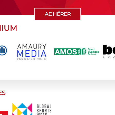
ADHÉRER
MIUM
ES