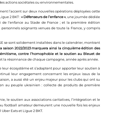
 des actions sociétales ou environnementales.
ment l’accent sur deux nouvelles opérations déployées cette
 Ligue 2 BKT :
« Défenseurs de l’enfance »
, une journée dédiée
i de l’enfance au Stade de France ; et la première édition
 personnels soignants venues de toute la France, y compris
SE se sont solidement installées dans le calendrier, montrant
a saison 2022/2023 marquera ainsi la cinquième édition des
tisémitisme, contre l’homophobie et le soutien au Bleuet de
 et la résonnance de chaque campagne, année après année.
 de leur écosystème et s’adaptent pour apporter leur soutien à
continué leur engagement concernant les enjeux issus de la
aison, a aussi été un enjeu majeur pour les clubs qui ont su
tien au peuple ukrainien : collecte de produits de première
e, le soutien aux associations caritatives, l’intégration et le
en au football amateur demeurent une nouvelle fois les enjeux
1 Uber Eats et Ligue 2 BKT.