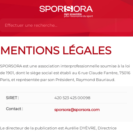
Mentions légales
MENTIONS LÉGALES
SPORSORA est une association interprofessionnelle soumise à la loi
de 1901, dont le siège social est établi au 6 rue Claude Farrère, 75016
Paris, et représentée par son Président, Raymond Bauriaud.
SIRET :
420 523 425 00098
Contact :
sporsora@sporsora.com
Le directeur de la publication est Aurélie DYÈVRE, Directrice