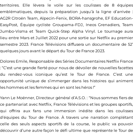
territoires. Elle lèvera le voile sur les coulisses de 8 équipes
emblématiques, depuis la préparation jusqu’à la ligne d’arrivée :
AG2R Citroën Team, Alpecin-Fenix, BORA-hansgrohe, EF Education-
EasyPost, Équipe cycliste Groupama-FDJ, Ineos Grenadiers, Team
Jumbo-Visma et Team Quick-Step Alpha Vinyl. Le tournage aura
lieu entre Mars et Juillet 2022 pour une sortie sur Netflix au premier
semestre 2023. France Télévisions diffusera un documentaire de 52’
quelques jours avant le départ du Tour de France 2023.
Dolores Emile, Responsable des Séries Documentaires Netflix France
: “C’est une grande fierté pour nous de dévoiler de nouvelles facettes
du rendez-vous iconique qu’est le Tour de France. C’est une
opportunité unique de s’immerger dans les histoires qui animent
les hommes et les femmes qui en sont les héros !”
Yann Le Moënner, Directeur général d’A.S.O. : “Nous sommes fiers de
ce partenariat avec Netflix, France Télévisions et les groupes sportifs,
qui offrira aux fans une immersion inédite dans les coulisses
d’équipes du Tour de France. À travers une narration complétant
celle des seuls aspects sportifs de la course, le public va pouvoir
découvrir d’une autre façon le défi ultime que représente le Tour de