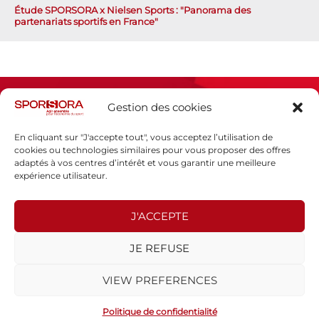
Étude SPORSORA x Nielsen Sports : "Panorama des
partenariats sportifs en France"
Gestion des cookies
En cliquant sur "J'accepte tout", vous acceptez l’utilisation de
cookies ou technologies similaires pour vous proposer des offres
adaptés à vos centres d’intérêt et vous garantir une meilleure
Espace presse
expérience utilisateur.
Mentions légales
Politique de confidentialité
J'ACCEPTE
SPORSORA
JE REFUSE
130 rue de Lourmel
75015 PARIS
VIEW PREFERENCES
sporsora@sporsora.com
Site réalisé par
WEB Stratégies
- © 2026 Tous droits réservés.
Politique de confidentialité