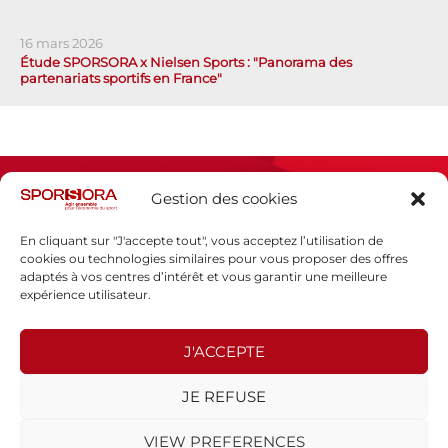
16 mars 2026
Étude SPORSORA x Nielsen Sports : "Panorama des
partenariats sportifs en France"
Gestion des cookies
En cliquant sur "J'accepte tout", vous acceptez l’utilisation de
cookies ou technologies similaires pour vous proposer des offres
adaptés à vos centres d’intérêt et vous garantir une meilleure
Espace presse
expérience utilisateur.
Mentions légales
Politique de confidentialité
J'ACCEPTE
SPORSORA
JE REFUSE
130 rue de Lourmel
75015 PARIS
VIEW PREFERENCES