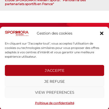
partenariats sportifs en France"
Gestion des cookies
En cliquant sur "J'accepte tout", vous acceptez l’utilisation de
cookies ou technologies similaires pour vous proposer des offres
adaptés à vos centres d’intérêt et vous garantir une meilleure
Espace presse
expérience utilisateur.
Mentions légales
Politique de confidentialité
J'ACCEPTE
SPORSORA
JE REFUSE
130 rue de Lourmel
75015 PARIS
VIEW PREFERENCES
sporsora@sporsora.com
Site réalisé par
WEB Stratégies
- © 2026 Tous droits réservés.
Politique de confidentialité