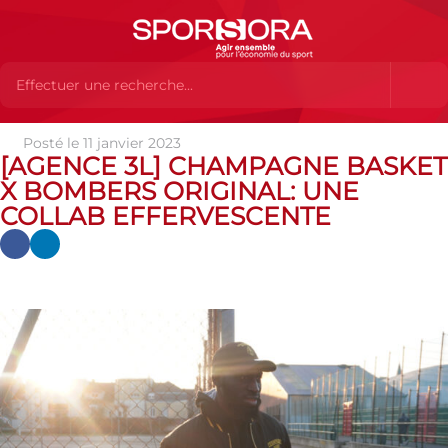
Posté le 11 janvier 2023
Actualités
Actualités
Actualités des MEMBRES
[AGENCE
[AGENCE 3L] CHAMPAGNE BASKET
3L] CHAMPAGNE BASKET X BOMBERS ORIGINAL: UNE COLLAB
X BOMBERS ORIGINAL: UNE
EFFERVESCENTE
COLLAB EFFERVESCENTE