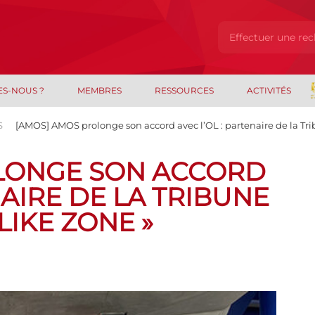
ES-NOUS ?
MEMBRES
RESSOURCES
ACTIVITÉS
S
[AMOS] AMOS prolonge son accord avec l’OL : partenaire de la Tr
LONGE SON ACCORD
NAIRE DE LA TRIBUNE
LIKE ZONE »