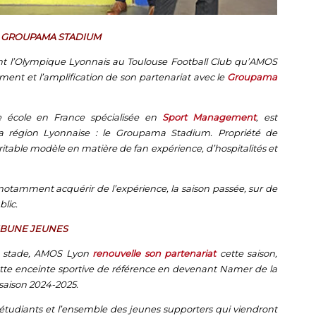
E GROUPAMA STADIUM
t l’Olympique Lyonnais au Toulouse Football Club qu’AMOS
lement et l’amplification de son partenariat avec le
Groupama
e école en France spécialisée en
Sport Management
, est
 la région Lyonnaise : le Groupama Stadium. Propriété de
éritable modèle en matière de fan expérience, d’hospitalités et
otamment acquérir de l’expérience, la saison passée, sur de
lic.
RIBUNE JEUNES
du stade, AMOS Lyon
renouvelle son partenariat
cette saison,
te enceinte sportive de référence en devenant
Namer de la
a saison 2024-2025.
tudiants et l’ensemble des jeunes supporters qui viendront