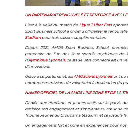
UN PARTENARIAT RENOUVELÉ ET RENFORCÉ AVEC L
C’est à la veille du match de
Ligue 1 Uber Eats
opposan
Sport Business School a choisi d’officialiser le renouvel
Stadium
pour trois saisons supplémentaires.
Depuis 2021, AMOS Sport Business School, premièr
partenaire de l’un des lieux sportifs mythiques de
l’
Olympique Lyonnais
, ce stade ultra connecté est un v
d’innovations.
Grâce à ce partenariat, les
AMOSciens Lyonnais
ont pu n
nombreuses missions de volontariat à destination du pub
NAMER OFFICIEL DE LA AMOS LIKE ZONE ET DE LA T
Dédiée aux étudiants et jeunes actifs sur le parvis 
renforce son engagement et s’implante au cœur de cet
Tribune Jeunes du Groupama Stadium
, et ce jusqu’à l
Un engagement fort et riche en expériences pour nos é