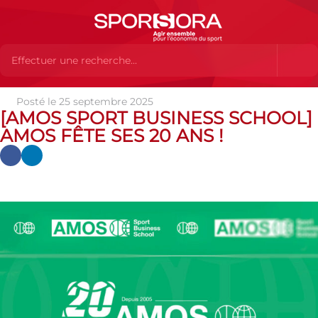
Posté le 25 septembre 2025
Actualités
Actualités
Actualités des MEMBRES
[AMOS
[AMOS SPORT BUSINESS SCHOOL]
SPORT BUSINESS SCHOOL] AMOS fête ses 20 ans !
AMOS FÊTE SES 20 ANS !