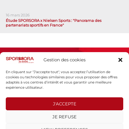
16 mars 2026
Étude SPORSORA x Nielsen Sports : "Panorama des
partenariats sportifs en France"
Gestion des cookies
En cliquant sur "J'accepte tout", vous acceptez l’utilisation de
cookies ou technologies similaires pour vous proposer des offres
adaptés à vos centres d’intérêt et vous garantir une meilleure
Espace presse
expérience utilisateur.
Mentions légales
Politique de confidentialité
J'ACCEPTE
SPORSORA
JE REFUSE
130 rue de Lourmel
75015 PARIS