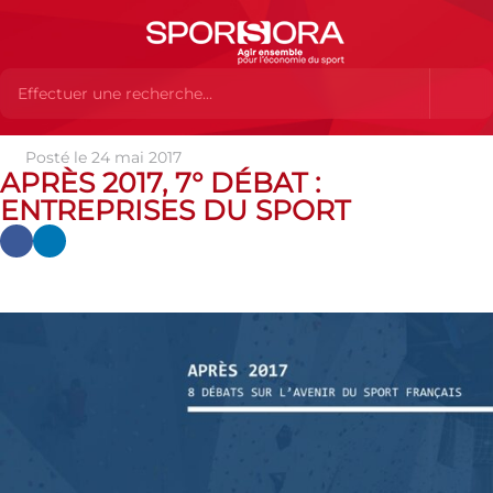
Posté le 24 mai 2017
Actualités
Actualités
Actualités des MEMBRES
Après
APRÈS 2017, 7° DÉBAT :
2017, 7° débat : Entreprises du sport
ENTREPRISES DU SPORT