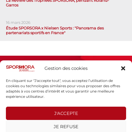
La Review des Trophées SPORSORA, pendant Roland-
Garros
16 mars 2026
Étude SPORSORA x Nielsen Sports : "Panorama des
partenariats sportifs en France"
Gestion des cookies
En cliquant sur "J'accepte tout", vous acceptez l’utilisation de
cookies ou technologies similaires pour vous proposer des offres
adaptés à vos centres d’intérêt et vous garantir une meilleure
Espace presse
expérience utilisateur.
Mentions légales
Politique de confidentialité
J'ACCEPTE
SPORSORA
JE REFUSE
130 rue de Lourmel