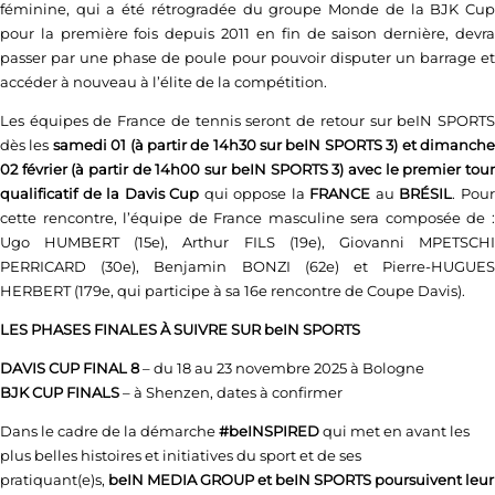
féminine, qui a été rétrogradée du groupe Monde de la BJK Cup
pour la première fois depuis 2011 en fin de saison dernière, devra
passer par une phase de poule pour pouvoir disputer un barrage et
accéder à nouveau à l’élite de la compétition.
Les équipes de France de tennis seront de retour sur beIN SPORTS
dès les
samedi 01 (à partir de 14h30 sur beIN SPORTS 3) et dimanch
02 février (à partir de 14h00 sur beIN SPORTS 3) avec le premier tour
qualificatif de la Davis Cup
qui oppose la
FRANCE
au
BRÉSIL
. Pou
cette rencontre, l’équipe de France masculine sera composée de :
Ugo HUMBERT (15e), Arthur FILS (19e), Giovanni MPETSCHI
PERRICARD (30e), Benjamin BONZI (62e) et Pierre-HUGUES
HERBERT (179e, qui participe à sa 16e rencontre de Coupe Davis).
LES PHASES FINALES À SUIVRE SUR beIN SPORTS
DAVIS CUP FINAL 8
– du 18 au 23 novembre 2025 à Bologne
BJK CUP FINALS
– à Shenzen, dates à confirmer
Dans le cadre de la démarche
#beINSPIRED
qui met en avant les
plus belles histoires et initiatives du sport et de ses
pratiquant(e)s,
beIN MEDIA GROUP et beIN SPORTS poursuivent leur