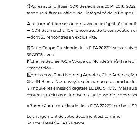
🏆Après avoir diffusé 100% des éditions 2014, 2018, 2022
tant que diffuseur officiel de l’intégralité de la Coupe
📺La compétition sera à retrouver en intégralité sur be
➡️100% des matchs, 104 rencontres de la compétition dif
➡️dont 50 rencontres en exclusivité.
⏰Cette Coupe Du Monde de la FIFA 2026™ sera à suivre jo
SPORTS, avec :
1️⃣chaîne dédiée 100% Coupe du Monde 24h/24h avec + 30
compétition.
3️⃣émissions : Good Morning America, Club America, M
🔵beIN Bleus : Nos envoyés spéciaux au plus proche de 
📱1 nouvelles émission digitale LE BIG SHOW, mais aussi
contenus exclusifs et innovants sur l’ensemble des rése
⭐Bonne Coupe du Monde de la FIFA 2026™ sur beIN SP
Le chargement de votre document est terminé
Source : BeIN SPORTS France