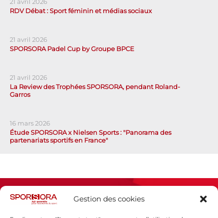
21 avril 2026
RDV Débat : Sport féminin et médias sociaux
21 avril 2026
SPORSORA Padel Cup by Groupe BPCE
21 avril 2026
La Review des Trophées SPORSORA, pendant Roland-
Garros
16 mars 2026
Étude SPORSORA x Nielsen Sports : "Panorama des
partenariats sportifs en France"
Gestion des cookies