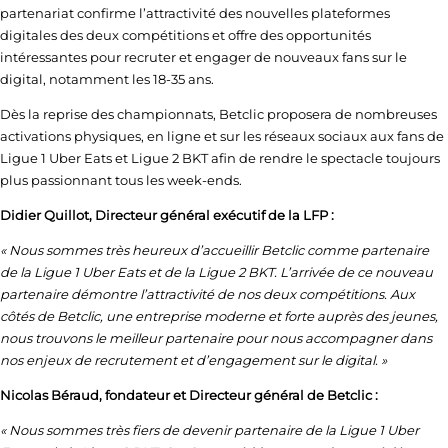
partenariat confirme l’attractivité des nouvelles plateformes
digitales des deux compétitions et offre des opportunités
intéressantes pour recruter et engager de nouveaux fans sur le
digital, notamment les 18-35 ans.
Dès la reprise des championnats, Betclic proposera de nombreuses
activations physiques, en ligne et sur les réseaux sociaux aux fans de
Ligue 1 Uber Eats et Ligue 2 BKT afin de rendre le spectacle toujours
plus passionnant tous les week-ends.
Didier Quillot, Directeur général exécutif de la LFP :
« Nous sommes très heureux d’accueillir Betclic comme partenaire
de la Ligue 1 Uber Eats et de la Ligue 2 BKT. L’arrivée de ce nouveau
partenaire démontre l’attractivité de nos deux compétitions. Aux
côtés de Betclic, une entreprise moderne et forte auprès des jeunes,
nous trouvons le meilleur partenaire pour nous accompagner dans
nos enjeux de recrutement et d’engagement sur le digital. »
Nicolas Béraud, fondateur et Directeur général de Betclic :
« Nous sommes très fiers de devenir partenaire de la Ligue 1 Uber