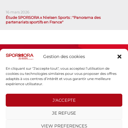
16 mars 2026
Étude SPORSORA x Nielsen Sports : "Panorama des
partenariats sportifs en France"
Gestion des cookies
En cliquant sur "J'accepte tout", vous acceptez l’utilisation de
cookies ou technologies similaires pour vous proposer des offres
adaptés à vos centres d’intérêt et vous garantir une meilleure
Espace presse
expérience utilisateur.
Mentions légales
Politique de confidentialité
J'ACCEPTE
SPORSORA
JE REFUSE
130 rue de Lourmel
75015 PARIS
VIEW PREFERENCES