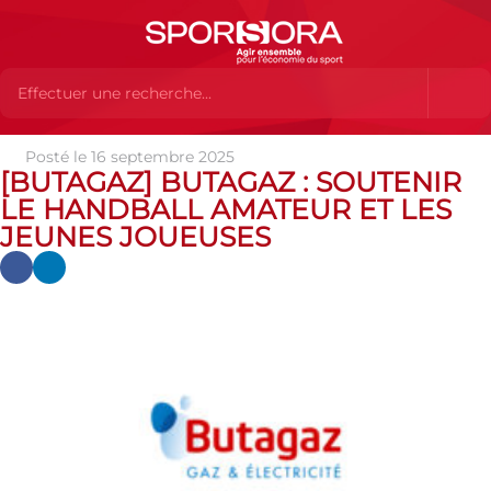
Posté le 16 septembre 2025
Actualités
Actualités
Actualités des MEMBRES
[Butagaz]
[BUTAGAZ] BUTAGAZ : SOUTENIR
Butagaz : soutenir le handball amateur et les jeunes joueuses
LE HANDBALL AMATEUR ET LES
JEUNES JOUEUSES