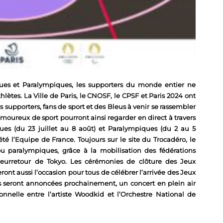
ques et Paralympiques, les supporters du monde entier ne
lètes. La Ville de Paris, le CNOSF, le CPSF et Paris 2024 ont
es supporters, fans de sport et des Bleus à venir se rassembler
amoureux de sport pourront ainsi regarder en direct à travers
ues (du 23 juillet au 8 août) et Paralympiques (du 2 au 5
té l’Equipe de France. Toujours sur le site du Trocadéro, le
ou paralympiques, grâce à la mobilisation des fédérations
 leurretour de Tokyo. Les cérémonies de clôture des Jeux
nt aussi l’occasion pour tous de célébrer l’arrivée des Jeux
s seront annoncées prochainement, un concert en plein air
onnelle entre l’artiste Woodkid et l’Orchestre National de