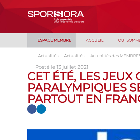
ESPACE MEMBRE
ACCUEIL
QUI SOMM
Actualités
Actualités
Actualités des MEMBRE
Posté le 13 juillet 2021
CET ÉTÉ, LES JEUX
PARALYMPIQUES SE
PARTOUT EN FRAN