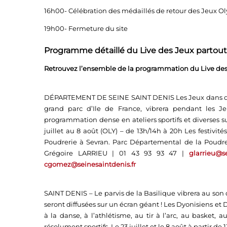
16h00- Célébration des médaillés de retour des Jeux 
19h00- Fermeture du site
Programme détaillé du Live des Jeux partout
Retrouvez l’ensemble de la programmation du Live des
DÉPARTEMENT DE SEINE SAINT DENIS Les Jeux dans des é
grand parc d’Ile de France, vibrera pendant les J
programmation dense en ateliers sportifs et divers
juillet au 8 août (OLY) – de 13h/14h à 20h Les festivi
Poudrerie à Sevran. Parc Départemental de la Poudre
Grégoire LARRIEU | 01 43 93 93 47 |
glarrieu@se
cgomez@seinesaintdenis.fr
SAINT DENIS – Le parvis de la Basilique vibrera au son
seront diffusées sur un écran géant ! Les Dyonisiens et 
à la danse, à l’athlétisme, au tir à l’arc, au basket, 
résolument sportifs. Le 23 juillet et le 8 août à partir de