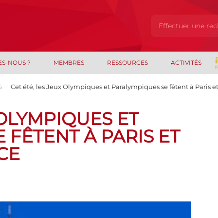
ES-NOUS ?
MEMBRES
RESSOURCES
ACTIVITÉS
S
Cet été, les Jeux Olympiques et Paralympiques se fêtent à Paris e
 OLYMPIQUES ET
 FÊTENT À PARIS ET
CE