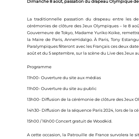
Dimanche 8 août, passation du drapeau Olympique de 
La traditionnelle passation du drapeau entre les de
cérémonies de clôture des Jeux Olympiques – le 8 août
Gouverneure de Tokyo, Madame Yuriko Koike, remettra 
la Maire de Paris, AnneHidalgo. À Paris, Tony Estang
Paralympiques fêteront avec les Français ces deux dates
août et du 5 septembre, sur la scène du Live des Jeux a
Programme
11h00- Ouverture du site aux médias
11h00- Ouverture du site au public
13h00- Diffusion de la cérémonie de clôture des Jeux 
14h30- Diffusion de la séquence Paris 2024, lors de la
15h00 / 16h00 Concert gratuit de Woodkid.
A cette occasion, la Patrouille de France survolera le s