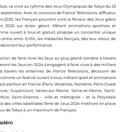
itale, va vivre au rythme des Jeux Olympiques de Tokyo du 23
 septembre. Avec le concours de France Télévisions, diffuseur
 2020, les Français pourront vivre la ferveur des Jeux grâce
yo 2020 sur écran géant. Mêlant animations sportives et
ramme ouvert à tous et gratuit, propose un concentré unique
entre amis. Enfin, les médaillés français, dès leur retour de
élèbreront leur performance.
ition de faire vivre les Jeux au plus grand nombre à travers
eront les Jeux en 2024 s’engagent à faire vivre à des milliers
 travers les antennes de France Télévisions, découvrir de
omme un festival ouvert à tous, mêlant sport et animations
ace partout en France (Paris, Versailles, Nanterre, Paris-Ouest
ve, Guyancourt, Vaires-sur-Marne, Seine-et-Marne, Saint-
ice, Saint-Etienne – ville et métropole – et la Polynésie
rité des villes labellisées Terre de Jeux 2024 mettront en place
s Jeux de Tokyo à un maximum de Français.
cadéro