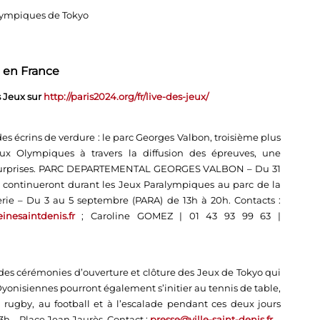
Olympiques de Tokyo
 en France
 Jeux sur
http://paris2024.org/fr/live-des-jeux/
crins de verdure : le parc Georges Valbon, troisième plus
eux Olympiques à travers la diffusion des épreuves, une
es surprises. PARC DEPARTEMENTAL GEORGES VALBON – Du 31
tés continueront durant les Jeux Paralympiques au parc de la
rie – Du 3 au 5 septembre (PARA) de 13h à 20h. Contacts :
inesaintdenis.fr
; Caroline GOMEZ | 01 43 93 99 63 |
 des cérémonies d’ouverture et clôture des Jeux de Tokyo qui
Dyonisiennes pourront également s’initier au tennis de table,
au rugby, au football et à l’escalade pendant ces deux jours
 13h – Place Jean Jaurès. Contact :
presse@ville-saint-denis.fr