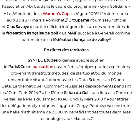
l’association Abi 06, dans le cadre du programme « Gym Solidaire »
e
// La 8
édition de la
Women’s Cup
, la régate 100% féminine, aura
lieu du 9 au 11 mars à Pornichet //
Groupama
(fournisseur officiel)
et
Gras Savoye
(courtier officiel) intègrent le club des partenaires de
la
fédération française de golf
// La
MAIF
succède à Générali comme
partenaire de la
fédération française de volley
//
En direct des territoires
SYNTEC Etudes
organise avec le soutien
de
Paris&Co
un
hackathon
ouvert à des équipes pluridisciplinaires
provenant d’instituts d’études, de startup et/ou du monde
universitaire visant à promouvoir les Data Sciences et l’Open
Data. La thématique : Comment réussir ses déplacements pendant
les JO de Paris 2024 ? // Le 12ème
Salon du Golf
aura lieu à la Porte de
Versailles à Paris du samedi 10 au lundi 12 Mars 2018 // Pour attirer
des délégations olympiques, l’agglo de Cergy-Pontoise va construire
une halle d’athlétisme de 2 000 m bénéficiant des toutes dernières
technologies aux Maradas //