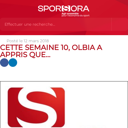
Posté le 12 mars 2018
Actualités
Actualités
Actualités partenaires
Cette
CETTE SEMAINE 10, OLBIA A
semaine 10, Olbia a appris que…
APPRIS QUE…