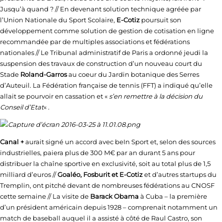
Jusqu’à quand ? // En devenant solution technique agréée par
l’Union Nationale du Sport Scolaire,
E-Cotiz
poursuit son
développement comme solution de gestion de cotisation en ligne
recommandée par de multiples associations et fédérations
nationales // Le Tribunal administratif de Paris a ordonné jeudi la
suspension des travaux de construction d’un nouveau court du
Stade
Roland-Garros
au coeur du Jardin botanique des Serres
d’Auteuil. La Fédération française de tennis (FFT) a indiqué qu’elle
allait se pourvoir en cassation et «
s’en remettre à la décision du
Conseil d’Etat
« .
Canal +
aurait signé un accord avec beIn Sport et, selon des sources
industrielles, paiera plus de 300 M€ par an durant 5 ans pour
distribuer la chaîne sportive en exclusivité, soit au total plus de 1,5
milliard d’euros //
Goaléo, Fosburit et E-Cotiz
et d’autres startups du
Tremplin, ont pitché devant de nombreuses fédérations au CNOSF
cette semaine // La visite de
Barack Obama
à Cuba – la première
d’un président américain depuis 1928 – comprenait notamment un
match de baseball auquel il a assisté à côté de Raul Castro, son