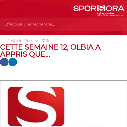
Posté le 25 mars 2016
Actualités
Actualités
Actualités partenaires
Cette
CETTE SEMAINE 12, OLBIA A
semaine 12, Olbia a appris que…
APPRIS QUE…