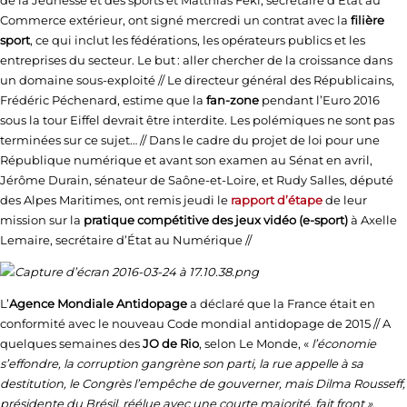
de la Jeunesse et des sports et Matthias Fekl, secrétaire d’Etat au
Commerce extérieur, ont signé mercredi un contrat avec la
filière
sport
, ce qui inclut les fédérations, les opérateurs publics et les
entreprises du secteur. Le but : aller chercher de la croissance dans
un domaine sous-exploité // Le directeur général des Républicains,
Frédéric Péchenard, estime que la
fan-zone
pendant l’Euro 2016
sous la tour Eiffel devrait être interdite. Les polémiques ne sont pas
terminées sur ce sujet… // Dans le cadre du projet de loi pour une
République numérique et avant son examen au Sénat en avril,
Jérôme Durain, sénateur de Saône-et-Loire, et Rudy Salles, député
des Alpes Maritimes, ont remis jeudi le
rapport d’étape
de leur
mission sur la
pratique compétitive des jeux vidéo (e-sport)
à Axelle
Lemaire, secrétaire d’État au Numérique //
L’
Agence Mondiale Antidopage
a déclaré que la France était en
conformité avec le nouveau Code mondial antidopage de 2015 // A
quelques semaines des
JO de Rio
, selon Le Monde, «
l’économie
s’effondre, la corruption gangrène son parti, la rue appelle à sa
destitution, le Congrès l’empêche de gouverner, mais Dilma Rousseff,
présidente du Brésil, réélue avec une courte majorité, fait front ».