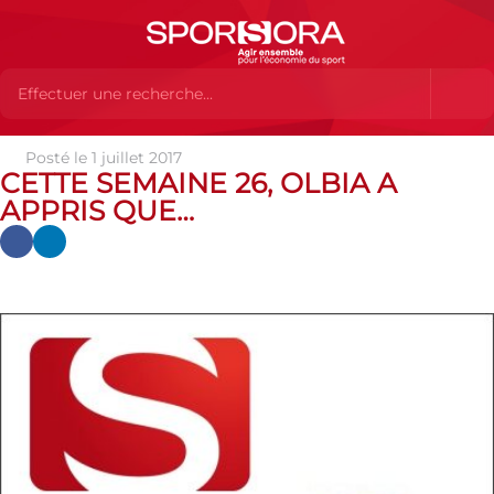
Posté le 1 juillet 2017
Actualités
Actualités
Actualités partenaires
Cette
CETTE SEMAINE 26, OLBIA A
semaine 26, Olbia a appris que…
APPRIS QUE…