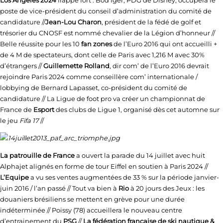
Los Angeles 2024
frappe fort : Bod Iger, PDG de Disney, occupera le
poste de vice-président du conseil d’administration du comité de
candidature //
Jean-Lou Charon
, président de la fédé de golf et
trésorier du CNOSF est nommé chevalier de la Légion d’honneur //
Belle réussite pour les 10
fan zones
de l’Euro 2016 qui ont accueilli +
de 4 M de spectateurs, dont celle de Paris avec 1,216 M avec 30%
d’étrangers //
Guillemette Rolland
, dir com’ de l’Euro 2016 devrait
rejoindre Paris 2024 comme conseillère com’ internationale /
lobbying de Bernard Lapasset, co-président du comité de
candidature // La Ligue de foot pro va créer un championnat de
France de
Esport
des clubs de Ligue 1, organisé dès cet automne sur
le jeu
Fifa 17
//
La
patrouille de France
a ouvert la parade du 14 juillet avec huit
Alphajet alignés en forme de tour Eiffel en soutien à Paris 2024 //
L’Equipe
a vu ses ventes augmentées de 33 % sur la période janvier-
juin 2016 / l’an passé // Tout va bien à
Rio
à 20 jours des Jeux : les
douaniers brésiliens se mettent en grève pour une durée
indéterminée // Poissy (78) accueillera le nouveau centre
d’entrainement du
PSG
//
La fédération francaise de ski nautique &