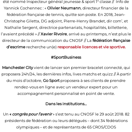
été nommé Inspecteur général jeunesse & sport 1° classe // Info de
Yannick Cochennec : «
Olivier Neumann
, directeur financier de la
fédération française de tennis, quitte son poste. En 2018, Jean-
Christophe Giletta, DG adjoint, Pierre-Henry Brandet, dir com’, et
Nathalie Sergent, directrice partenariats, hospitalités, billetterie,
l’avaient précédé » //
Xavier Rivoire
, arrivé au printemps, n’est plus le
directeur de la communication du CNOSF // La
fédération française
d’escrime
recherche un(e)
responsable licences et vie sportive.
#SportBusiness
Manchester City
vient de lancer son premier bracelet connecté, qui
proposera 24h/24, les dernières infos, lives matchs et quizz // À partir
du mois d’octobre,
Go Sport
proposera à ses clients de prendre
rendez-vous en ligne avec un vendeur expert pour un
accompagnement personnalisé en point de vente.
Dans les institutions…
Un
«
congrès pour l’avenir
» s’est tenu au CNOSF le 29 août 2018. 82
présidents de fédération ou leurs délégués – dont 34 fédérations
olympiques – et de représentants de 65 CROS/CDOS