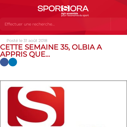
Posté le 31 août 2018
Actualités
Actualités
Actualités partenaires
Cette
CETTE SEMAINE 35, OLBIA A
semaine 35, Olbia a appris que…
APPRIS QUE…