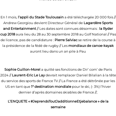
En 1 mois,
l’appli du Stade Toulousain
a été téléchargée 20 000 fois //
Andrew Georgiou devient Directeur Général de
Lagardère Sports
and Entertainment
// Les dates sont connues désormais :
la Ryder
cup 2018
aura lieu du 28 au 30 septembre 2018 au Golf National // Pas
de licence, pas de candidature :
Pierre Salviac
se retire de la course à
la présidence de la fédé de rugby // Les
mondiaux de canoe-kayak
auront lieu dans un an pile à Pau
Sophie Guillon-Morel
a quitté ses fonctions de Dir’ com’ de Paris
2024 //
Laurent-Eric Le Lay
devrait remplacer Daniel Bilalian à la tête
du service des sports de France TV // La France a été détrônée par les
US en tant que
1° destination mondiale
pour le ski, (- 3%) l’hiver
dernier d’après domaines skiables de France //;
L’ENQUETE « #JeprendsToutJadditionneEtjebalance » de la
semaine