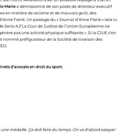
is-Marie
a démissionné de son poste de directeur exécutif
istes en matière de racisme et de mauvais goût, des
’Anne Frank. Un passage du « Journal d’Anne Frank » sera lu
e de Serie A // La Cour de Justice de l’Union Européenne ne
énère pas une activité physique suffisante ». Si la CJUE s’en
est nommé préfigurateur de la Société de livraison des
DÉO.
nets d’avocats en droit du sport.
er une médaille. Ça doit faire du temps. On va d’abord essayer