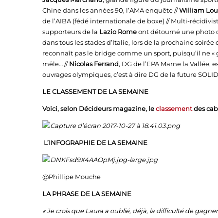
Chine dans les années 90, l’AMA enquête //
William Lou
de l’AIBA (fédé internationale de boxe) // Multi-récidiv
supporteurs de la
Lazio Rome
ont détourné une photo d
dans tous les stades d’Italie, lors de la prochaine soiré
reconnaît pas le bridge comme un sport, puisqu’il ne « g
mêle… //
Nicolas Ferrand
, DG de l’EPA Marne la Vallée, 
ouvrages olympiques, c’est à dire DG de la future SOLI
LE CLASSEMENT DE LA SEMAINE
Voici, selon Décideurs magazine, le
classement
des cabi
L’INFOGRAPHIE DE LA SEMAINE
@Phillipe Mouche
LA PHRASE DE LA SEMAINE
« Je crois que Laura a oublié, déjà, la difficulté de gagn