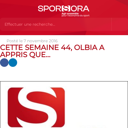
Posté le 7 novembre 2016
Actualités
Actualités
Actualités partenaires
Cette
CETTE SEMAINE 44, OLBIA A
semaine 44, Olbia a appris que…
APPRIS QUE…