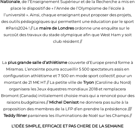
Nationale
, de l’Enseignement Supérieur et de la Recherche a mis en
place le dispositif de « l’Année de l’Olympisme de l’école à
l’université ». Ainsi, chaque enseignant peut proposer des projets,
des outils pédagogiques qui permettent une éducation par le sport
#Paris2024 ! // Le
maire de Londres
ordonne une enquête sur le
surcoût des travaux du stade olympique afin que West Ham y soit
club résident //
La
plus grande salle d’athlétisme
couverte d’Europe prend forme à
Miramas. L’enceinte pourra accueillir 5 500 spectateurs assis en
configuration athlétisme et 7 500 en mode sport collectif, pour un
montant de 21 M€ HT // La petite ville de
Tryon
(Caroline du Nord)
organisera les Jeux équestres mondiaux 2018 et remplacera
Bromont (Canada) initialement choisie mais qui a renoncé pour des
raisons budgétaires //
Michel Denisot
ne donnera pas suite à la
proposition des membres de la LFP d’en prendre la présidence ////
Teddy Riner
parrainera les illuminations de Noël sur les Champs //
L’IDÉE SIMPLE, EFFICACE ET PAS CHERE DE LA SEMAINE