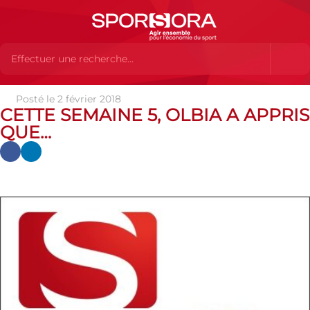
Posté le 2 février 2018
Actualités
Actualités
Actualités partenaires
Cette
CETTE SEMAINE 5, OLBIA A APPRIS
semaine 5, Olbia a appris que…
QUE…