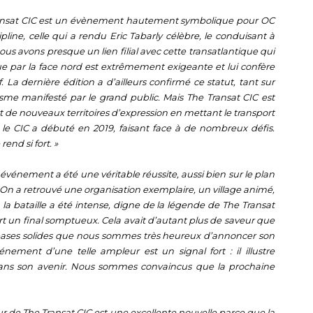
ansat CIC est un évènement hautement symbolique pour OC
pline, celle qui a rendu Eric Tabarly célèbre, le conduisant à
us avons presque un lien filial avec cette transatlantique qui
tique par la face nord est extrêmement exigeante et lui confère
a dernière édition a d’ailleurs confirmé ce statut, tant sur
me manifesté par le grand public. Mais The Transat CIC est
 de nouveaux territoires d’expression en mettant le transport
 le CIC a débuté en 2019, faisant face à de nombreux défis.
rend si fort. »
 événement a été une véritable réussite, aussi bien sur le plan
 On a retrouvé une organisation exemplaire, un village animé,
a bataille a été intense, digne de la légende de The Transat
fert un final somptueux. Cela avait d’autant plus de saveur que
es bases solides que nous sommes très heureux d’annoncer son
ment d’une telle ampleur est un signal fort : il illustre
 dans son avenir. Nous sommes convaincus que la prochaine
ur de The Transat CIC est une excellente nouvelle parce que la