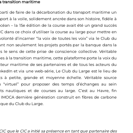
 la transition maritime
parti de faire de la décarbonation du transport maritime un
ort à la voile, solidement ancrée dans son histoire, fidèle à
éan – la 15e édition de la course avait été un grand succès
IC dans ce choix d’utiliser la course au large pour mettre en
onté d’incarner “la voix de toutes les voix” via le Club du
t non seulement les projets portés par la banque dans la
s le sens de cette prise de conscience collective. Véritable
iées à la transition maritime, cette plateforme porte la voix du
teur maritime de ses partenaires et de tous les acteurs du
nkedIn et via une web-série, Le Club du Large est le lieu de
s à petite, grande et moyenne échelle. Véritable source
 du “virtuel” pour proposer des temps d’échanges au sein
 nautiques et de courses au large. C’est au Havre, fin
 IMOCA dernière génération construit en fibres de carbone
sique du Club du Large.
 CIC que le CIC a initié sa présence en tant que partenaire des