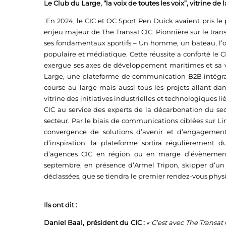
Le Club du Large, “la voix de toutes les voix”, vitrine de
En 2024, le CIC et OC Sport Pen Duick avaient pris le 
enjeu majeur de The Transat CIC. Pionnière sur le transp
ses fondamentaux sportifs – Un homme, un bateau, l’oc
populaire et médiatique. Cette réussite a conforté le C
exergue ses axes de développement maritimes et sa vol
Large, une plateforme de communication B2B intégran
course au large mais aussi tous les projets allant dan
vitrine des initiatives industrielles et technologiques l
CIC au service des experts de la décarbonation du sec
secteur. Par le biais de communications ciblées sur Li
convergence de solutions d’avenir et d’engagement
d’inspiration, la plateforme sortira régulièrement
d’agences CIC en région ou en marge d’évènements
septembre, en présence d’Armel Tripon, skipper d’un
déclassées, que se tiendra le premier rendez-vous phy
Ils ont dit :
Daniel Baal, président du CIC :
« C’est avec The Transat