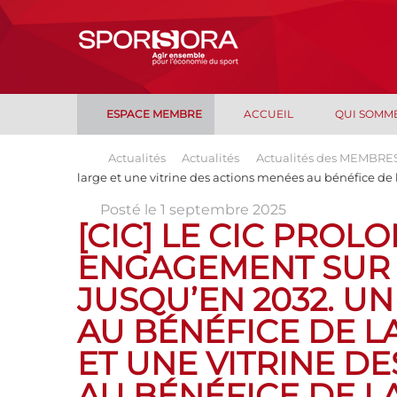
ESPACE MEMBRE
ACCUEIL
QUI SOMM
Actualités
Actualités
Actualités des MEMBRE
large et une vitrine des actions menées au bénéfice de 
Posté le 1 septembre 2025
[CIC] LE CIC PROL
ENGAGEMENT SUR 
JUSQU’EN 2032. U
AU BÉNÉFICE DE L
ET UNE VITRINE D
AU BÉNÉFICE DE L