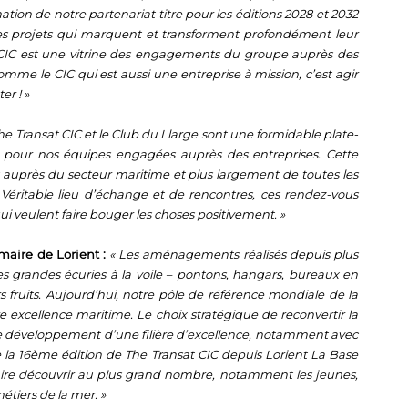
tion de notre partenariat titre pour les éditions 2028 et 2032
 des projets qui marquent et transforment profondément leur
t CIC est une vitrine des engagements du groupe auprès des
mme le CIC qui est aussi une entreprise à mission, c’est agir
er ! »
he Transat CIC et le Club du Llarge sont une formidable plate-
 pour nos équipes engagées auprès des entreprises. Cette
auprès du secteur maritime et plus largement de toutes les
 Véritable lieu d’échange et de rencontres, ces rendez-vous
i veulent faire bouger les choses positivement. »
maire de Lorient :
« Les aménagements réalisés depuis plus
les grandes écuries à la voile – pontons, hangars, bureaux en
s fruits. Aujourd’hui, notre pôle de référence mondiale de la
 excellence maritime. Le choix stratégique de reconvertir la
le développement d’une filière d’excellence, notamment avec
e la 16ème édition de The Transat CIC depuis Lorient La Base
aire découvrir au plus grand nombre, notamment les jeunes,
étiers de la mer. »