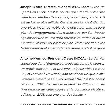
Joseph Bizard, Directeur Général d’OC Sport :
« The Tr
Sport Pen Duick. C’est la course qui a fondé notre disci
créer la société Pen Duick quelques années plus tard. No
est de loin la plus difficile. Cette ascension de l’Atlan
une place incontournable dans notre panorama sportif. L
plan de l’engagement des marins que par l’enthousias
également une course qui a réussi sa mutation et ouvert
maritime vélique au premier plan. Notre relation avec
Notre partenariat s’inscrit dans la durée, et c’est ce qui le 
Antoine Mermod, Président Classe IMOCA :
« Le dernier
sportif que dans l’énergie partagée autour de la course.
un public nombreux et une ferveur incroyable. En mer, l
CIC, et l’arrivée à New York, dans ce décor unique, a of
l’épreuve n’avait pas eu lieu depuis 2016. C’est sur c
retour en 2028. Le réengagement du CIC sur un événe
l’importance de cette course et la confiance placée
édition, en 2028, sera une grande réussite. »
Cédric de Kervenoel, Président de la Class40 :
« Le reto