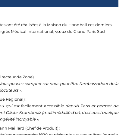
tes ont été réalisées à la Maison du Handball ces derniers
ongrès Médical International, vœux du Grand Paris Sud
irecteur de Zone) :
es. Vous pouvez compter sur nous pour être l’ambassadeur de la
locuteurs ».
ué Régional) :
eu qui est
facilement a
ccessible depuis Paris et permet de
ant Olivier Krumbholz (multimédaillé d’or), c’est aussi quelque
ongévité incroyable ».
Yann Maillard (Chef de Produit) :
déal pour rassembler 1500 participants sur une même journée.