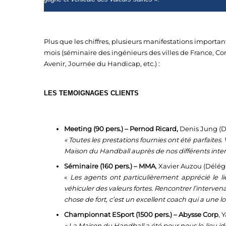
Plus que les chiffres, plusieurs manifestations importan
mois (séminaire des ingénieurs des villes de France, C
Avenir, Journée du Handicap, etc.) :
LES TEMOIGNAGES CLIENTS
Meeting (90 pers.) –
Pernod Ricard,
Denis Jung (D
« Toutes les prestations fournies ont été parfait
Maison du Handball auprès de nos différents inter
Séminaire (160 pers.) – MMA
, Xavier Auzou (Délég
«
Les agents ont particulièrement apprécié le li
véhiculer des valeurs fortes. Rencontrer l’interven
chose de fort, c’est un excellent coach qui a une l
Championnat ESport (1500 pers.) – Abysse Corp
, 
« La Maison du Handball a été pour nous le lieu i