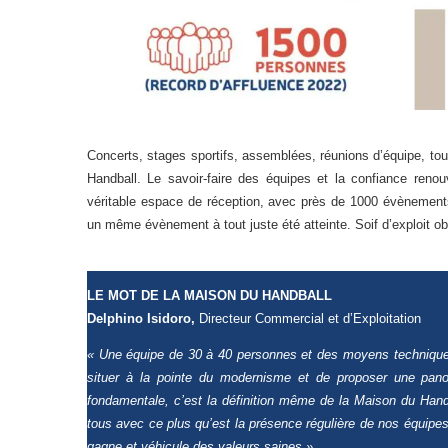
Concerts, stages sportifs, assemblées, réunions d’équipe, to
Handball. Le savoir-faire des équipes et la confiance renou
véritable espace de réception, avec près de 1000 évènement
un même évènement à tout juste été atteinte. Soif d’exploit ob
LE MOT DE LA MAISON DU HANDBALL
Delphino Isidoro,
Directeur Commercial et d’Exploitation
« Une équipe de 30 à 40 personnes et des moyens techniques
situer à la pointe du modernisme et de proposer une panopl
fondamentale, c’est la définition même de la Maison du Handb
tous avec ce plus qu’est la présence régulière de nos équipes
gagne et véhicule des valeurs saines ».