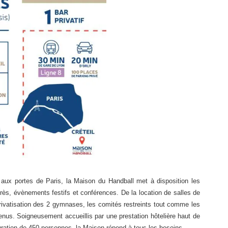
aux portes de Paris, la Maison du Handball met à disposition les
grès, évènements festifs et conférences. De la location de salles de
privatisation des 2 gymnases, les comités restreints tout comme les
nus. Soigneusement accueillis par une prestation hôtelière haut de
ration de 450 personnes, la Maison répond à tous les besoins.