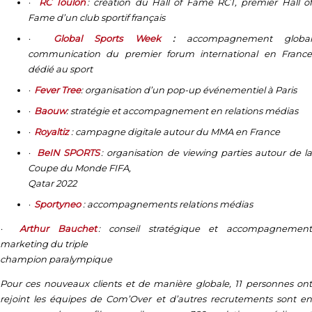
·
RC Toulon
: création du Hall of Fame RCT, premier Hall o
Fame d’un club sportif français
·
Global Sports Week
:
accompagnement globa
communication du premier forum international en France
dédié au sport
·
Fever Tree
: organisation d’un pop-up événementiel à Paris
·
Baouw
: stratégie et accompagnement en relations médias
·
Royaltiz
: campagne digitale autour du MMA en France
·
BeIN SPORTS
: organisation de viewing parties autour de l
Coupe du Monde FIFA,
Qatar 2022
·
Sportyneo
: accompagnements relations médias
·
Arthur Bauchet
: conseil stratégique et accompagnemen
marketing du triple
champion paralympique
Pour ces nouveaux clients et de manière globale, 11 personnes ont
rejoint les équipes de Com’Over et d’autres recrutements sont en