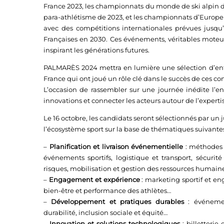
France 2023, les championnats du monde de ski alpin
para-athlétisme de 2023, et les championnats d’Europe 
avec des compétitions internationales prévues jusq
Françaises en 2030. Ces événements, véritables moteur
inspirant les générations futures.
PALMARÈS 2024 mettra en lumière une sélection d’ent
France qui ont joué un rôle clé dans le succès de ces co
L’occasion de rassembler sur une journée inédite l’en
innovations et connecter les acteurs autour de l’expertis
Le 16 octobre, les candidats seront sélectionnés par 
l’écosystème sport sur la base de thématiques suivantes
–
Planification et livraison événementielle
: méthodes e
événements sportifs, logistique et transport, sécurité
risques, mobilisation et gestion des ressources humaines
–
Engagement et expérience
: marketing sportif et e
bien-être et performance des athlètes…
–
Développement et pratiques durables
: événemen
durabilité, inclusion sociale et équité…
–
Innovation et solutions technologiques
: billetterie