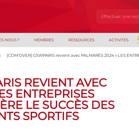
ES-NOUS ?
MEMBRES
RESSOURCES
ACTIVITÉS
S
[COM’OVER] GSWPARIS revient avec PALMARÈS 2024 « LES ENT
RIS REVIENT AVEC
LES ENTREPRISES
ÈRE LE SUCCÈS DES
TS SPORTIFS