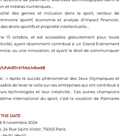
sion et médias numériques…
alité des genres et inclusion dans le sport, vecteur de
trimoine sportif, économie et analyse d’impact financier,
des droits sportifs et propriété intellectuelle…
e 13 octobre, et est accessible gratuitement pour toute
d’activité), ayant récemment contribué à un Grand Evènement
service, ou une innovation, et ayant le droit de communiquer
gle/UhArB1r4YMoUv6wd8
s
: « Après le succès phénoménal des Jeux Olympiques et
ble de lever le voile sur ces entreprises qui ont contribué à
leurs technologies et leur créativité… Ces autres champions
stème international du sport, c’est la vocation de Palmarès
 THE DATE
di 6 novembre 2024
, 24 Rue Saint-Victor, 75005 Paris
: 9h30-18h00