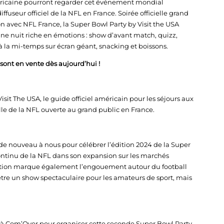
américaine pourront regarder cet événement mondial
ffuseur officiel de la NFL en France. Soirée officielle grand
n avec NFL France, la Super Bowl Party by Visit the USA
une nuit riche en émotions : show d’avant match, quizz,
 la mi-temps sur écran géant, snacking et boissons.
€ sont en vente dès aujourd’hui !
it The USA, le guide officiel américain pour les séjours aux
cielle de la NFL ouverte au grand public en France.
e nouveau à nous pour célébrer l’édition 2024 de la Super
ntinu de la NFL dans son expansion sur les marchés
tion marque également l’engouement autour du football
être un show spectaculaire pour les amateurs de sport, mais
 à Com’Over pour organiser cette seconde Super Bowl Party,