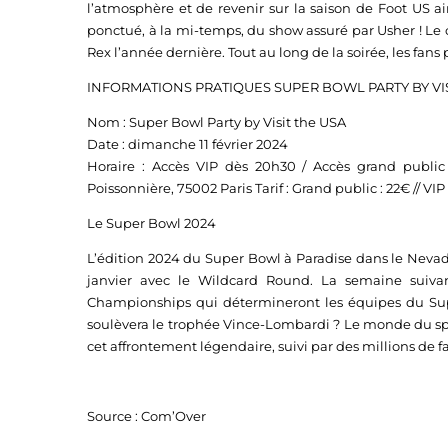
l’atmosphère et de revenir sur la saison de Foot US ain
ponctué, à la mi-temps, du show assuré par Usher ! Le
Rex l’année dernière. Tout au long de la soirée, les f
INFORMATIONS PRATIQUES SUPER BOWL PARTY BY VISI
Nom : Super Bowl Party by Visit the USA
Date : dimanche 11 février 2024
Horaire : Accès VIP dès 20h30 / Accès grand public
Poissonnière, 75002 Paris Tarif : Grand public : 22€ // VIP
Le Super Bowl 2024
L’édition 2024 du Super Bowl à Paradise dans le Nevad
janvier avec le Wildcard Round. La semaine suivant
Championships qui détermineront les équipes du Sup
soulèvera le trophée Vince-Lombardi ? Le monde du sport
cet affrontement légendaire, suivi par des millions de fa
Source : Com’Over