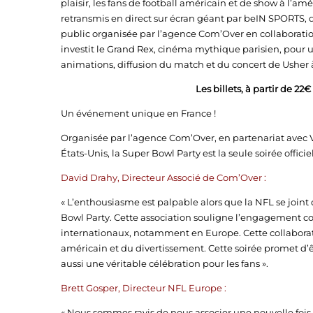
plaisir, les fans de football américain et de show à l’
retransmis en direct sur écran géant par beIN SPORTS, di
public organisée par l’agence Com’Over en collaboratio
investit le Grand Rex, cinéma mythique parisien, pour 
animations, diffusion du match et du concert de Usher à
Les billets, à partir de 22
Un événement unique en France !
Organisée par l’agence Com’Over, en partenariat avec Vis
États-Unis, la Super Bowl Party est la seule soirée offi
David Drahy, Directeur Associé de Com’Over :
« L’enthousiasme est palpable alors que la NFL se joint d
Bowl Party. Cette association souligne l’engagement co
internationaux, notamment en Europe. Cette collabora
américain et du divertissement. Cette soirée promet d’
aussi une véritable célébration pour les fans ».
Brett Gosper, Directeur NFL Europe :
« Nous sommes ravis de nous associer une nouvelle fois