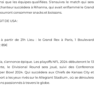
si que les équipes qualifiées. S’ensuivra le match qui sera
 chanteur succèdera à Rihanna, qui avait enflammé le Grand
ans pourront consommer snacks et boissons.
T DE USA :
 à partir de 21h Lieu : le Grand Rex à Paris, 1 Boulevard
 : 85€
a, s’annonce épique. Les playoffs NFL 2024 débuteront le 13
e, le Divisional Round sera joué, suivi des Conference
er Bowl 2024. Qui succédera aux Chiefs de Kansas City et
 a les yeux rivés sur le Allegiant Stadium , où se déroulera
ns passionnés à travers le globe.