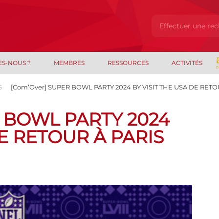
ES-NOUS ?
MEMBRES
RESSOURCES
ACTIVITÉS
S
[Com’Over] SUPER BOWL PARTY 2024 BY VISIT THE USA DE RETO
 BOWL PARTY 2024
DE RETOUR À PARIS