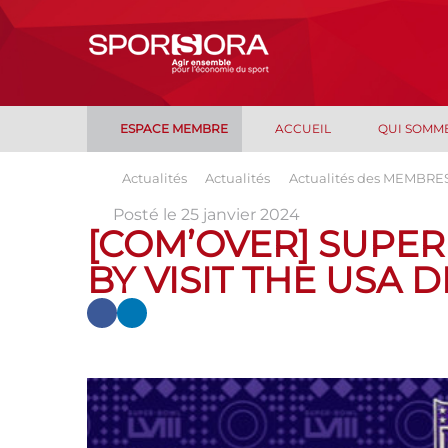
ESPACE MEMBRE
ACCUEIL
QUI SOMM
Actualités
Actualités
Actualités des MEMBRE
Posté le 25 janvier 2024
[COM’OVER] SUPER
BY VISIT THE USA 