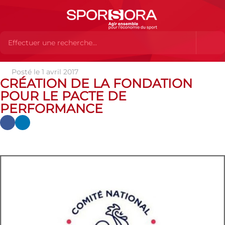
Posté le 1 avril 2017
Actualités
Actualités
Actualités des MEMBRES
Création
CRÉATION DE LA FONDATION
de la Fondation pour le Pacte de Performance
POUR LE PACTE DE
PERFORMANCE