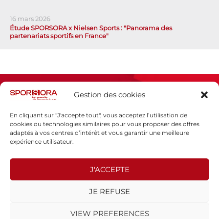
16 mars 2026
Étude SPORSORA x Nielsen Sports : "Panorama des
partenariats sportifs en France"
Gestion des cookies
En cliquant sur "J'accepte tout", vous acceptez l’utilisation de
cookies ou technologies similaires pour vous proposer des offres
adaptés à vos centres d’intérêt et vous garantir une meilleure
Espace presse
expérience utilisateur.
Mentions légales
Politique de confidentialité
J'ACCEPTE
SPORSORA
JE REFUSE
130 rue de Lourmel
75015 PARIS
VIEW PREFERENCES