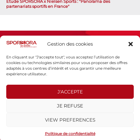
Étude SPORSORA x Nielsen Sports : "Panorama des
partenariats sportifs en France"
Gestion des cookies
En cliquant sur "J'accepte tout", vous acceptez l’utilisation de
cookies ou technologies similaires pour vous proposer des offres
adaptés à vos centres d’intérêt et vous garantir une meilleure
Espace presse
expérience utilisateur.
Mentions légales
Politique de confidentialité
J'ACCEPTE
SPORSORA
JE REFUSE
130 rue de Lourmel
75015 PARIS
VIEW PREFERENCES
sporsora@sporsora.com
Site réalisé par
WEB Stratégies
- © 2026 Tous droits réservés.
Politique de confidentialité