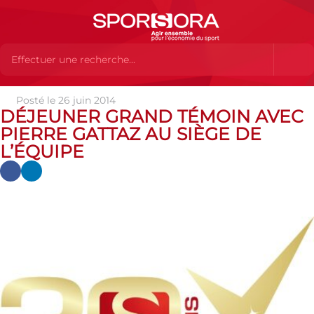
Posté le 26 juin 2014
Actualités
Evenements
Déjeuners Grands Témoins
DÉJEUNER GRAND TÉMOIN AVEC
Déjeuner Grand Témoin avec Pierre Gattaz au siège de L’Équipe
PIERRE GATTAZ AU SIÈGE DE
L’ÉQUIPE