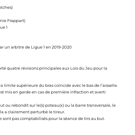
atches)
ie Frappart)
ue 1
r un arbitre de Ligue 1 en 2019-2020
rté quatre révisions principales aux Lois du Jeu pour la
a limite supérieure du bras coïncide avec le bas de l’aisselle.
est mis en garde en cas de première infraction et averti
but ou rebondit sur le(s) poteau(x) ou la barre transversale, le
a a clairement perturbé le tireur.
e sont pas comptabilisés pour la séance de tirs au but.