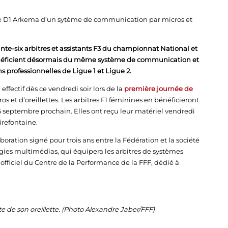
t de D1 Arkema d’un sytème de communication par micros et
nte-six arbitres et assistants F3 du championnat National et
énéficient désormais du même système de communication et
s professionnelles de Ligue 1 et Ligue 2.
effectif dès ce vendredi soir lors de la
première journée de
cros et d’oreillettes. Les arbitres F1 féminines en bénéficieront
5 septembre prochain. Elles ont reçu leur matériel vendredi
irefontaine.
oration signé pour trois ans entre la Fédération et la société
es multimédias, qui équipera les arbitres de systèmes
ficiel du Centre de la Performance de la FFF, dédié à
te de son oreillette. (Photo Alexandre Jaber/FFF)