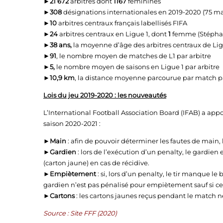
►21 672
arbitres dont
1167
féminines
►308
désignations internationales en 2019-2020 (75 m
►10
arbitres centraux français labellisés FIFA
►24
arbitres centraux en Ligue 1, dont
1
femme (Stéphan
►
38 ans,
la moyenne d’âge des arbitres centraux de Lig
►
91
, le nombre moyen de matches de L1 par arbitre
►
5,
le nombre moyen de saisons en Ligue 1 par arbitre
►
10,9 km
, la distance moyenne parcourue par match pa
Lois du jeu 2019-2020 : les nouveautés
L’International Football Association Board (IFAB) a appo
saison 2020-2021 :
►Main
: afin de pouvoir déterminer les fautes de main, l
►
Gardien
: lors de l’exécution d’un penalty, le gardien 
(carton jaune) en cas de récidive.
►
Empiètement
: si, lors d’un penalty, le tir manque le 
gardien n’est pas pénalisé pour empiètement sauf si cel
►Cartons
: les cartons jaunes reçus pendant le match n
Source : Site FFF (2020)