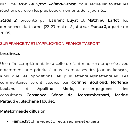
suivi de
Tout Le Sport Roland-Garros
, pour recueillir toutes le
réactions et revoir les plus beaux moments de la journée.
Stade 2
, présenté par
Laurent Luyat
et
Matthieu Lartot
, le
dimanches du tournoi (22, 29 mai et 5 juin) sur
France 3
, à partir d
20.05.
SUR FRANCE.TV ET L’APPLICATION FRANCE TV SPORT
Les directs
Une offre complémentaire à celle de l’antenne sera proposée avec
notamment une priorité à tous les matches des joueurs français,
ainsi que les oppositions les plus attendues/inattendues. Les
commentaires seront assurés par
Corinne Boulloud, Hortens
Leblanc
et
Apolline Merle
, accompagnées de
consultants
Constance Sénac de Monsembernard
,
Marin
Partaud
et
Stéphane Houdet
.
Plateformes de diffusion
France.tv
: offre vidéo : directs, replays et extraits