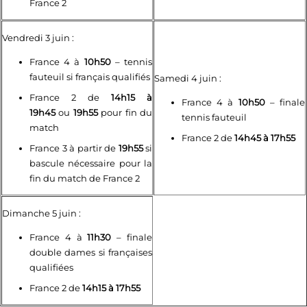
France 2
Vendredi 3 juin :
France 4 à
10h50
– tennis
fauteuil si français qualifiés
Samedi 4 juin :
France 2 de
14h15 à
France 4 à
10h50
– finale
19h45
ou
19h55
pour fin du
tennis fauteuil
match
France 2 de
14h45 à 17h55
France 3 à partir de
19h55
si
bascule nécessaire pour la
fin du match de France 2
Dimanche 5 juin :
France 4 à
11h30
– finale
double dames si françaises
qualifiées
France 2 de
14h15 à 17h55