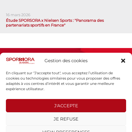
16 mars 2026
Étude SPORSORA x Nielsen Sports : "Panorama des
partenariats sportifs en France"
Gestion des cookies
En cliquant sur "J'accepte tout", vous acceptez l’utilisation de
cookies ou technologies similaires pour vous proposer des offres
adaptés à vos centres d’intérêt et vous garantir une meilleure
Espace presse
expérience utilisateur.
Mentions légales
Politique de confidentialité
J'ACCEPTE
SPORSORA
JE REFUSE
130 rue de Lourmel
75015 PARIS