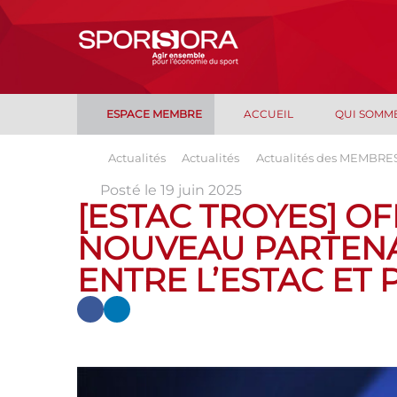
ESPACE MEMBRE
ACCUEIL
QUI SOMM
Actualités
Actualités
Actualités des MEMBRE
Posté le 19 juin 2025
[ESTAC TROYES] OF
NOUVEAU PARTENA
ENTRE L’ESTAC ET