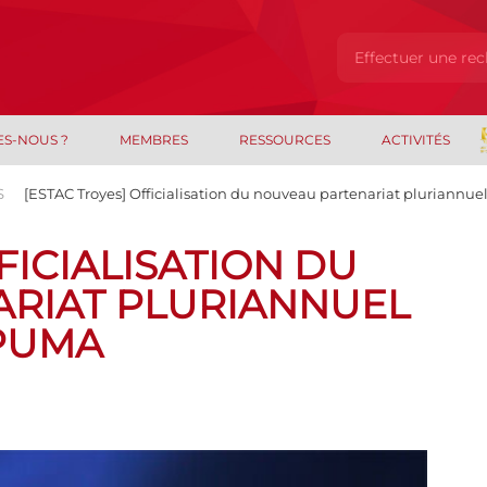
ES-NOUS ?
MEMBRES
RESSOURCES
ACTIVITÉS
S
[ESTAC Troyes] Officialisation du nouveau partenariat pluriannue
FICIALISATION DU
RIAT PLURIANNUEL
 PUMA