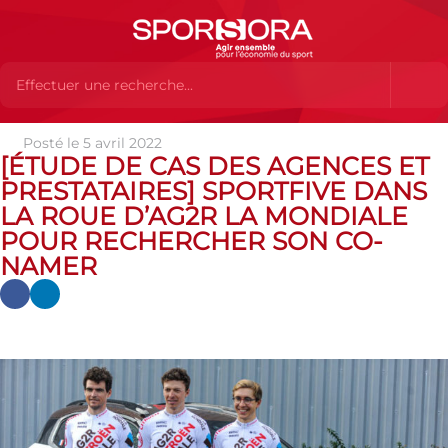
Posté le 5 avril 2022
Actualités
Actualités
Actualités des MEMBRES
[Étude de
[ÉTUDE DE CAS DES AGENCES ET
cas des agences et prestataires] SPORTFIVE DANS LA ROUE D’AG2R
PRESTATAIRES] SPORTFIVE DANS
LA MONDIALE POUR RECHERCHER SON CO-NAMER
LA ROUE D’AG2R LA MONDIALE
POUR RECHERCHER SON CO-
NAMER