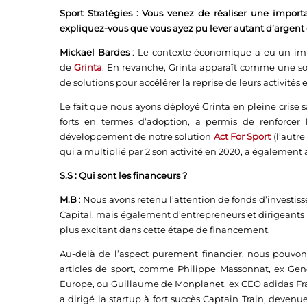
Sport Stratégies : Vous venez de réaliser une impor
expliquez-vous que vous ayez pu lever autant d’argent 
Mickael Bardes
: Le contexte économique a eu un impa
de
Grinta
. En revanche,
Grinta
apparaît comme une sol
de solutions pour accélérer la reprise de leurs activit
Le fait que nous ayons déployé
Grinta
en pleine crise 
forts en termes d’adoption, a permis de renforcer l
développement de notre solution
Act For Sport
(l’autr
qui a multiplié par 2 son activité en 2020, a également a
S.S :
Qui sont les financeurs ?
M.B
:
Nous avons retenu l’attention de fonds d’inves
Capital
, mais également d’entrepreneurs et dirigeants de
plus excitant dans cette étape de financement.
Au-delà de l’aspect purement financier, nous pouvons
articles de sport, comme Philippe Massonnat, ex Ge
Europe, ou Guillaume de Monplanet, ex CEO
adidas Fr
a dirigé la startup à fort succès
Captain Train
, devenu