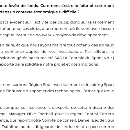
tante levée de fonds. Comment s’est-elle faite et comment
dans un contexte économique si difficile ?
ct évident sur l’activité des clubs, donc sur le lancement
ution pour ces clubs, à un moment où ils vont avoir besoin
és et capitaliser sur de nouveaux moyens de développement.
sanitaire, et que nous ayons malgré tout obtenu des signaux
a confiance auprès de nos investisseurs. Par ailleurs, le
e solution gérée par la société SAS
La Centrale du Sport
, Ndlr.)
pporté de la solidité à notre projet et nos ambitions.
tissement comme
Région Sud Investissement
et
Inspiring Sport
 l’industrie du sport et des technologies. C’est ce qui est le
 compter sur les conseils d’experts de cette industrie des
neral Manager
Nike Football
pour la région Central Eastern
ance
, qui rejoint notre Comité de conseil. Daniel Beutler, qui
e
Trainline
, ou des dirigeants de l’industrie du sport comme