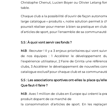
Christophe Chenut, Lucien Boyer ou Olivier Letang fon
table.
Chaque club a la possibilité d’ouvrir de façon autonome
large catalogue « produits », notre solution permet à c
pourrait réaliser pour mener à bien sa pratique en club.
d’articles de sport, pour l’ensemble de sa communauté :
S.S : À quoi vont servir ces fonds ?
M.B
:
Recruter ! Il y a 3 enjeux prioritaires qui vont sui
de nos équipes : 1 Accélérer le développement du 
l’expérience utilisateur, 2 Faire de
Grinta
une référence
clubs, 3 Accélérer le développement de nouvelles conn
catalogue exclusif pour chaque club et sa communauté
S.S : Les associations sportives ont-elles la place qu’ell
Que faut-il faire ?
M.B
:
Avec 1 million de clubs en Europe qui créent la prat
produit dopant de ce marché de
la consommation d’articles de sport. En les replaça