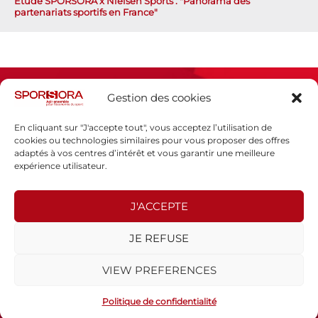
Étude SPORSORA x Nielsen Sports : "Panorama des
partenariats sportifs en France"
Gestion des cookies
En cliquant sur "J'accepte tout", vous acceptez l’utilisation de
cookies ou technologies similaires pour vous proposer des offres
adaptés à vos centres d’intérêt et vous garantir une meilleure
Espace presse
expérience utilisateur.
Mentions légales
Politique de confidentialité
J'ACCEPTE
SPORSORA
JE REFUSE
130 rue de Lourmel
75015 PARIS
VIEW PREFERENCES
sporsora@sporsora.com
Site réalisé par
WEB Stratégies
- © 2026 Tous droits réservés.
Politique de confidentialité