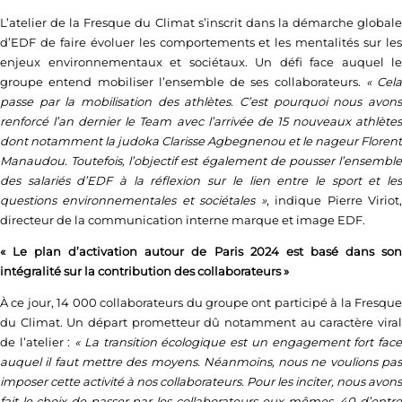
L’atelier de la Fresque du Climat s’inscrit dans la démarche globale
d’
EDF
de faire évoluer les comportements et les mentalités sur le
enjeux environnementaux et sociétaux. Un défi face auquel le
groupe entend mobiliser l’ensemble de ses collaborateurs.
« Cela
passe par la mobilisation des athlètes. C’est pourquoi nous avons
renforcé l’an dernier le Team avec l’arrivée de 15 nouveaux athlètes
dont notamment la judoka Clarisse
Agbegnenou et le nageur Florent
Manaudou. Toutefois, l’objectif est également de pousser l’ensemble
des salariés d’
EDF
à la réflexion sur le lien entre le sport et le
questions environnementales et sociétales »
, indique Pierre Viriot
directeur de la communication interne marque et image
EDF
.
« Le plan d’activation autour de Paris 2024 est basé dans son
intégralité sur la contribution des collaborateurs »
À ce jour, 14 000 collaborateurs du groupe ont participé à la Fresque
du Climat. Un départ prometteur dû notamment au caractère viral
de l’atelier :
« La transition écologique est un engagement fort fac
auquel il faut mettre des moyens. Néanmoins, nous ne voulions pas
imposer cette activité à nos collaborateurs. Pour les inciter, nous avons
fait le choix de passer par les collaborateurs eux-mêmes. 40 d’entre