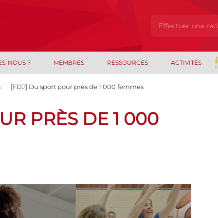
ES-NOUS ?
MEMBRES
RESSOURCES
ACTIVITÉS
S
[FDJ] Du sport pour près de 1 000 femmes
UR PRÈS DE 1 000