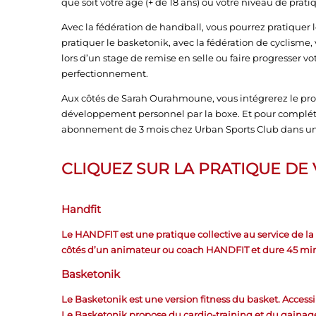
que soit votre âge (+ de 18 ans) ou votre niveau de prati
Avec la fédération de handball, vous pourrez pratiquer l
pratiquer le basketonik, avec la fédération de cyclisme,
lors d’un stage de remise en selle ou faire progresser v
perfectionnement.
Aux côtés de Sarah Ourahmoune, vous intégrerez le 
développement personnel par la boxe. Et pour compléter
abonnement de 3 mois chez Urban Sports Club dans une 
CLIQUEZ SUR LA PRATIQUE DE
Handfit
Le HANDFIT est une pratique collective au service de la
côtés d’un animateur ou coach HANDFIT et dure 45 mi
Basketonik
Le Basketonik est une version fitness du basket. Access
Le Basketonik propose du cardio-training et du gainage