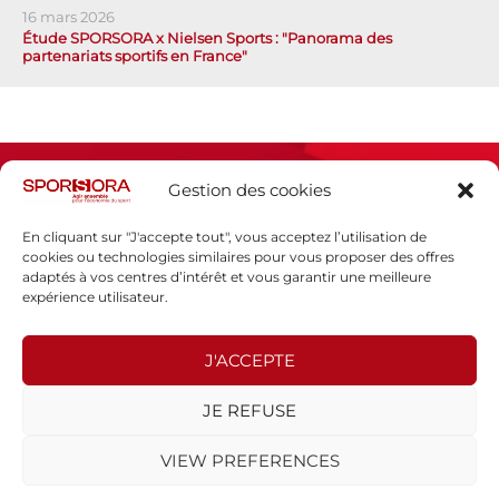
16 mars 2026
Étude SPORSORA x Nielsen Sports : "Panorama des
partenariats sportifs en France"
Gestion des cookies
En cliquant sur "J'accepte tout", vous acceptez l’utilisation de
cookies ou technologies similaires pour vous proposer des offres
adaptés à vos centres d’intérêt et vous garantir une meilleure
Espace presse
expérience utilisateur.
Mentions légales
Politique de confidentialité
J'ACCEPTE
SPORSORA
JE REFUSE
130 rue de Lourmel
75015 PARIS
VIEW PREFERENCES
sporsora@sporsora.com