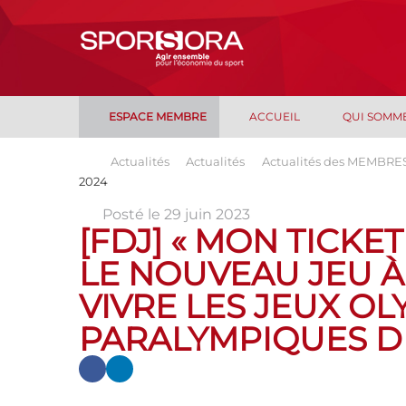
ESPACE MEMBRE
ACCUEIL
QUI SOMM
Actualités
Actualités
Actualités des MEMBRE
2024
Posté le 29 juin 2023
[FDJ] « MON TICKET
LE NOUVEAU JEU 
VIVRE LES JEUX O
PARALYMPIQUES DE