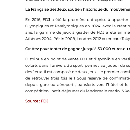
La Française des Jeux, soutien historique du mouveme
En 2016, FDJ a été la première entreprise à apporter 
Olympiques et Paralympiques en 2024, avec la création
ans, la gamme de jeux à gratter de FDJ a été animée
Athènes 2004, Pékin 2008, Londres 2012 ou encore Toky
Grattez pour tenter de gagner jusqu’à 50 000 euros ou d
Distribué en point de vente FDJ et disponible en versi
coloré, dans l’univers du sport, permet au joueur de s
des Jeux. Il est composé de deux jeux. Le premier consis
de retrouver trois fois le 1 Sous réserve de confirmat
depuis gare ou aéroport ; transferts vers l’hôtel et l
compétition ; petit-déjeuner du lendemain matin. 3 R
Source :
FDJ