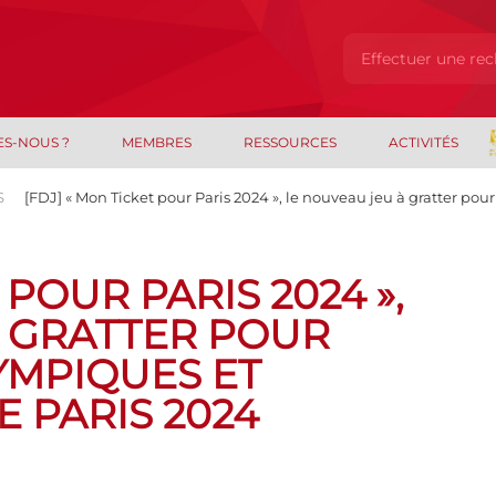
ES-NOUS ?
MEMBRES
RESSOURCES
ACTIVITÉS
S
[FDJ] « Mon Ticket pour Paris 2024 », le nouveau jeu à gratter po
 POUR PARIS 2024 »,
À GRATTER POUR
LYMPIQUES ET
 PARIS 2024