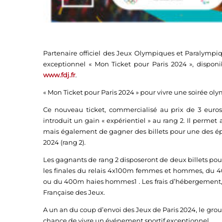
Partenaire officiel des Jeux Olympiques et Paralymp
exceptionnel « Mon Ticket pour Paris 2024 », dispon
www.fdj.fr
.
« Mon Ticket pour Paris 2024 » pour vivre une soirée o
Ce nouveau ticket, commercialisé au prix de 3 euros,
introduit un gain « expérientiel » au rang 2. Il permet
mais également de gagner des billets pour une des ép
2024 (rang 2).
Les gagnants de rang 2 disposeront de deux billets pour
les finales du relais 4x100m femmes et hommes, du
ou du 400m haies hommes1 . Les frais d’hébergement, de
Française des Jeux.
A un an du coup d’envoi des Jeux de Paris 2024, le group
chance de vivre un événement sportif exceptionnel.