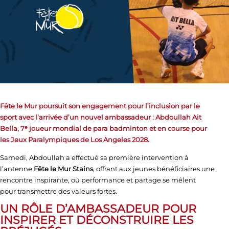
Fête le Mur poursuit son engagement pour l’inclusion par le
sport avec l’arrivée d’un nouvel ambassadeur : Abdoullah Ait
Bella, 7ᵉ joueur mondial de para badminton et en course pour
les Jeux Paralympiques de Los Angeles 2028.
Samedi, Abdoullah a effectué sa première intervention à
l’antenne
Fête le Mur Stains
, offrant aux jeunes bénéficiaires une
rencontre inspirante, où performance et partage se mêlent
pour transmettre des valeurs fortes.
UN RÔLE D’AMBASSADEUR POUR
INSPIRER ET DÉCONSTRUIRE LES