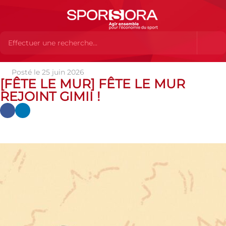
Posté le 25 juin 2026
Actualités
Actualités
Actualités des MEMBRES
[Fête le
[FÊTE LE MUR] FÊTE LE MUR
Mur] Fête le Mur rejoint Gimii !
REJOINT GIMII !