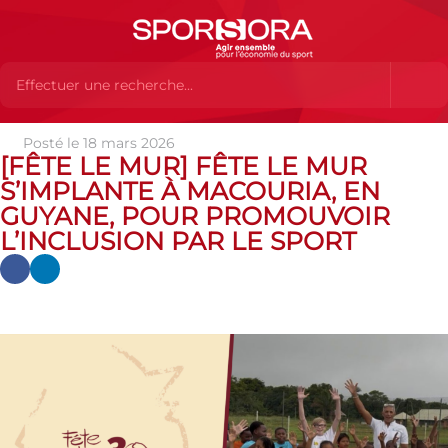
Posté le 18 mars 2026
Actualités
Actualités
Actualités des MEMBRES
[Fête le
[FÊTE LE MUR] FÊTE LE MUR
Mur] Fête le Mur s’implante à Macouria, en Guyane, pour promouvoir
S’IMPLANTE À MACOURIA, EN
l’inclusion par le sport
GUYANE, POUR PROMOUVOIR
L’INCLUSION PAR LE SPORT